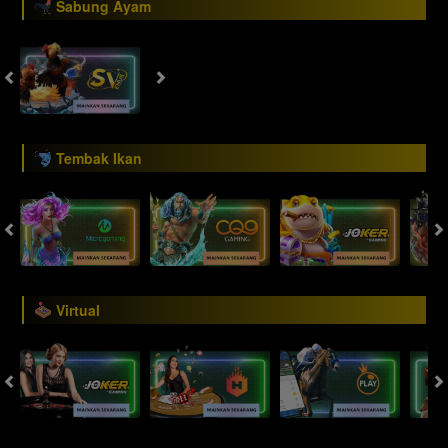
Sabung Ayam
Tembak Ikan
Virtual