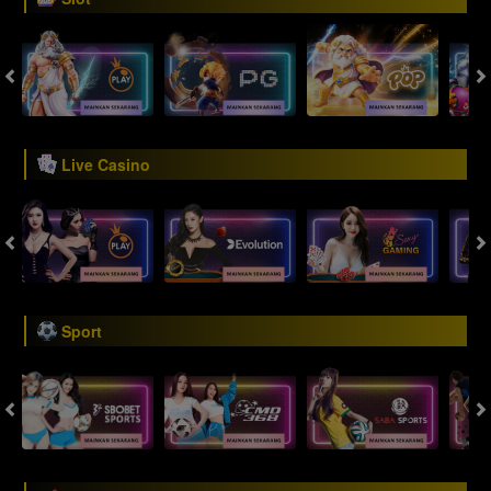
Live Casino
Sport