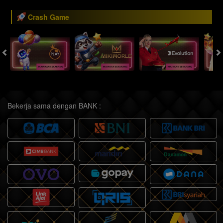
Crash Game
Bekerja sama dengan BANK :