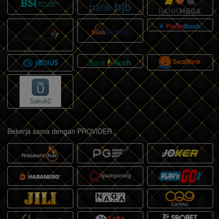
Bekerja sama dengan PROVIDER :