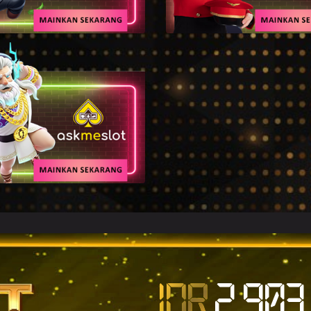
IDR
2,903