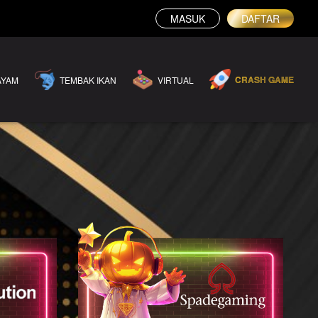
MASUK
DAFTAR
CRASH GAME
AYAM
TEMBAK IKAN
VIRTUAL