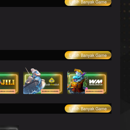
Lebih Banyak Game
Lebih Banyak Game
Lebih Banyak Game