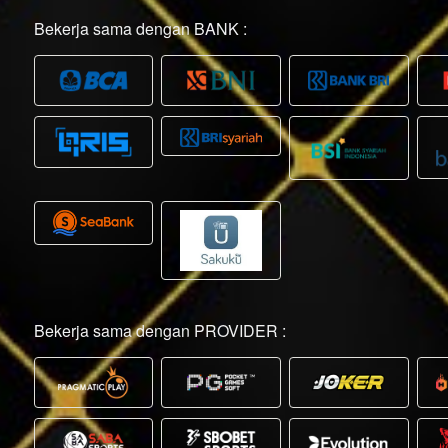
Bekerja sama dengan BANK :
Bekerja sama dengan PROVIDER :