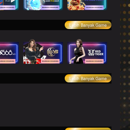
Lebih Banyak Game
Lebih Banyak Game