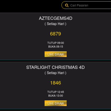
AZTECGEMS4D
( Setiap Hari )
6879
TUTUP 09:00
BUKA 09:15
LIVE DRAW
STARLIGHT CHRISTMAS 4D
( Setiap Hari )
1846
TUTUP 12:45
BUKA 13:00
LIVE DRAW