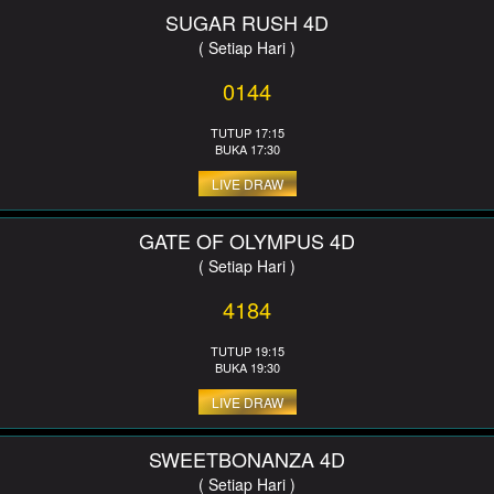
SUGAR RUSH 4D
( Setiap Hari )
0144
TUTUP 17:15
BUKA 17:30
LIVE DRAW
GATE OF OLYMPUS 4D
( Setiap Hari )
4184
TUTUP 19:15
BUKA 19:30
LIVE DRAW
SWEETBONANZA 4D
( Setiap Hari )