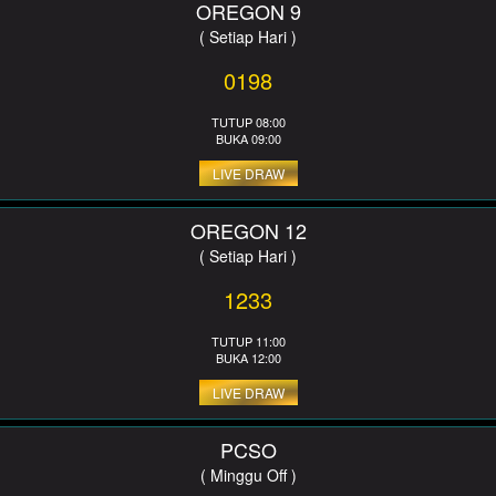
OREGON 9
( Setiap Hari )
0198
TUTUP 08:00
BUKA 09:00
LIVE DRAW
OREGON 12
( Setiap Hari )
1233
TUTUP 11:00
BUKA 12:00
LIVE DRAW
PCSO
( Minggu Off )